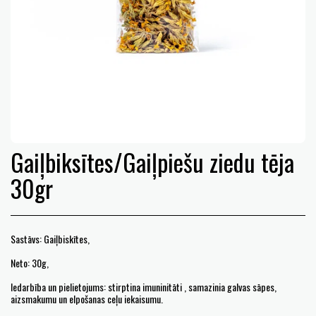
Gaiļbiksītes/Gaiļpiešu ziedu tēja
30gr
Sastāvs: Gaiļbiskītes,
Neto: 30g,
Iedarbība un pielietojums: stirptina imuninitāti , samazinia galvas sāpes,
aizsmakumu un elpošanas ceļu iekaisumu.