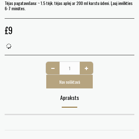
Tējas pagatavošana: ~ 1.5 tējk. tējas aplej ar 200 ml karstu ūdeni. Ļauj ievilkties
6-7 minūtes.
£
9
Nav noliktavā
Apraksts