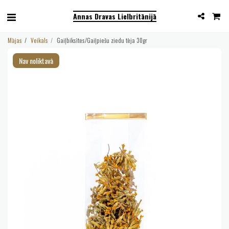
Annas Dravas Lielbritānijā
Mājas
Veikals
Gaiļbiksītes/Gaiļpiešu ziedu tēja 30gr
Nav noliktavā