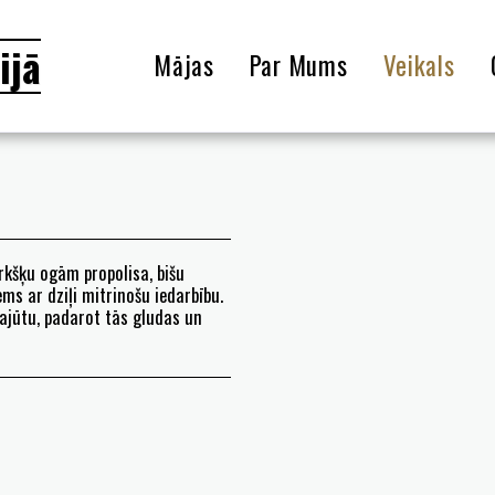
ijā
Mājas
Par Mums
Veikals
5ml
rkšķu ogām propolisa, bišu
ms ar dziļi mitrinošu iedarbību.
sajūtu, padarot tās gludas un