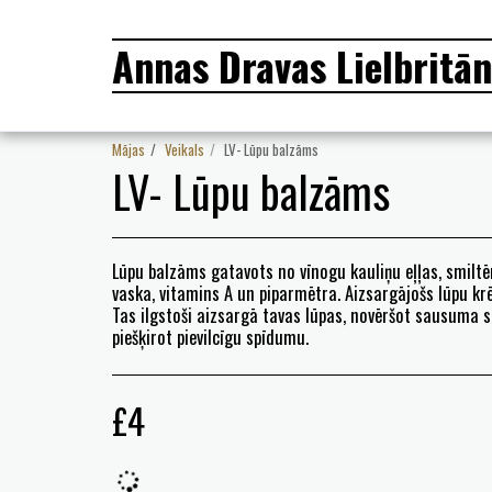
Annas Dravas Lielbritān
Mājas
Veikals
LV- Lūpu balzāms
LV- Lūpu balzāms
Lūpu balzāms gatavots no vīnogu kauliņu eļļas, smiltē
vaska, vitamins A un piparmētra. Aizsargājošs lūpu krē
Tas ilgstoši aizsargā tavas lūpas, novēršot sausuma 
piešķirot pievilcīgu spīdumu.
£
4