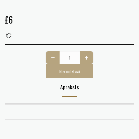
£
6
Nav noliktavā
Apraksts