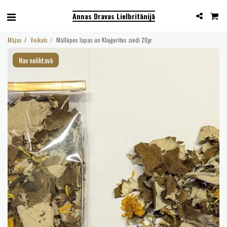
Annas Dravas Lielbritānijā
Mājas
Veikals
Māllēpes lapas un Kliņģerītes ziedi 20gr
Nav noliktavā