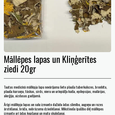
Māllēpes lapas un Kliņģerītes
ziedi 20gr
Tautas medicīnā māllēpju lapu novārījumu lieto plaušu tuberkulozes, bronhīta,
plaušu karsoņa, tūskas, sirds, nieru un urīnpūšļa kaišu, epilepsijas, malārijas,
alerģiju, aizdusas gadījumā.
Ārīgi māllēpju lapas un sulu izmanto dažādu ādas slimību, augoņu un rozes
ārstēšanai, brūču, nobrāzumu dziedēšanai. Mīkstinošo īpašību dēļ māllēpes
izmanto arī ādas kopšanai un matu skalošanai.