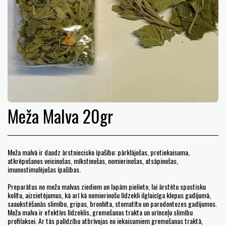
Meža Malva 20gr
Meža malvā ir daudz ārstniecisko īpašību: pārklājošas, pretiekaisuma,
atkrēpošanos veicinošas, mīkstinošas, nomierinošas, atsāpinošas,
imunostimulējošas īpašības.
Preparātus no meža malvas ziediem un lapām pielieto, lai ārstētu spastisku
kolītu, aizcietējumus, kā arī kā nomierinošu līdzekli ilglaicīga klepus gadījumā,
saaukstēšanās slimību, gripas, bronhīta, stomatītu un parodontozes gadījumos.
Meža malva ir efektīvs līdzeklis, gremošanas trakta un urīnceļu slimību
profilaksei. Ar tās palīdzību atbrīvojas no iekaisumiem gremošanas traktā,