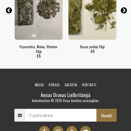
Piparmētra, Malva, Vībotne-
Rasas podiņš 20gr
£
6
30gr
£
6
MĀJAS
VEIKALS
GALERIJA
KONTAKTI
Annas Dravas Lielbritānijā
Autortiesības © 2026 Visas tiesības aizsargātas.
Abonēt