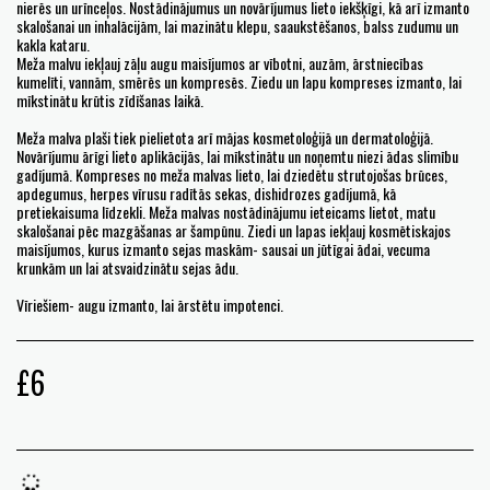
nierēs un urīnceļos. Nostādinājumus un novārījumus lieto iekšķīgi, kā arī izmanto
skalošanai un inhalācijām, lai mazinātu klepu, saaukstēšanos, balss zudumu un
kakla kataru.
Meža malvu iekļauj zāļu augu maisījumos ar vībotni, auzām, ārstniecības
kumelīti, vannām, smērēs un kompresēs. Ziedu un lapu kompreses izmanto, lai
mīkstinātu krūtis zīdīšanas laikā.
Meža malva plaši tiek pielietota arī mājas kosmetoloģijā un dermatoloģijā.
Novārījumu ārīgi lieto aplikācijās, lai mīkstinātu un noņemtu niezi ādas slimību
gadījumā. Kompreses no meža malvas lieto, lai dziedētu strutojošas brūces,
apdegumus, herpes vīrusu radītās sekas, dishidrozes gadījumā, kā
pretiekaisuma līdzekli. Meža malvas nostādinājumu ieteicams lietot, matu
skalošanai pēc mazgāšanas ar šampūnu. Ziedi un lapas iekļauj kosmētiskajos
maisījumos, kurus izmanto sejas maskām- sausai un jūtīgai ādai, vecuma
krunkām un lai atsvaidzinātu sejas ādu.
Vīriešiem- augu izmanto, lai ārstētu impotenci.
£
6