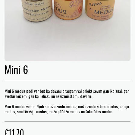
Mini 6
Mini 6 medus podi var būt kā dāvanu draugam vai priekš sevīm gan ikdienai, gan
svētku reizēm, gan kā lielisku un neaizmirstamu dāvanu.
Mini 6 medus veidi - šķidrs meža ziedu medus, meža ziedu krēma medus, upeņu
medus, smiltērkšķu medus, meža pīlādžu medus un šokolādes medus.
£
11.70