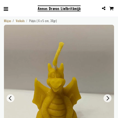
Annas Dravas Lielbritānijā
Mājas
Veikals
Pūķis ( 6 x 5 cm, 30gr)