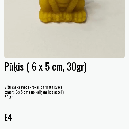
Pūķis ( 6 x 5 cm, 30gr)
Bišu vaska svece -rokas darināta svece
Izmērs 6 x 5 cm ( no kājiņām līdz astei )
30 gr
£
4