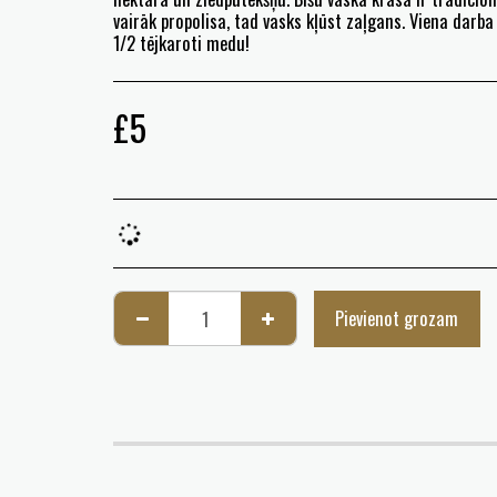
vairāk propolisa, tad vasks kļūst zaļgans. Viena darba 
1/2 tējkaroti medu!
£
5
Pievienot grozam