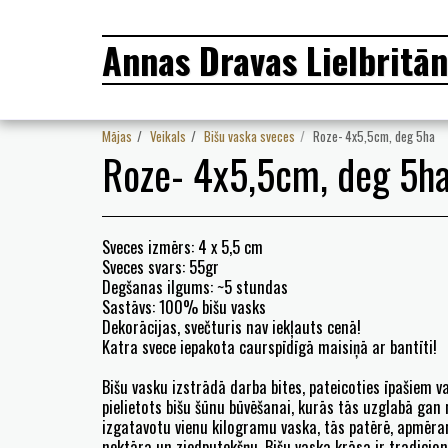
Annas Dravas Lielbritān
Mājas
Veikals
Bišu vaska sveces
Roze- 4x5,5cm, deg 5ha
Roze- 4x5,5cm, deg 5h
Sveces izmērs: 4 x 5,5 cm
Sveces svars: 55gr
Degšanas ilgums: ~5 stundas
Sastāvs: 100% bišu vasks
Dekorācijas, svečturis nav iekļauts cenā!
Katra svece iepakota caurspīdīgā maisiņā ar bantīti!
Bišu vasku izstrādā darba bites, pateicoties īpašiem v
pielietots bišu šūnu būvēšanai, kurās tās uzglabā gan
izgatavotu vienu kilogramu vaska, tās patērē, apmēr
nektāra un ziedputekšņu. Bišu vaska krāsa ir tradicionā