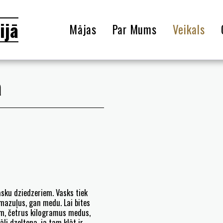
ijā
Mājas
Par Mums
Veikals
a
asku dziedzeriem. Vasks tiek
 mazuļus, gan medu. Lai bites
am, četrus kilogramus medus,
li dzeltena, ja tam klāt ir